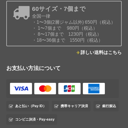
60サイズ・7個まで
全国一律
・1〜3個(2層ジャム以外) 650円（税込）
・ 1〜7個まで 980円（税込）
みかんと白ワインのジャム
・ 8〜17個まで 1230円（税込）
2026/01/03
・18〜36個まで 1550円（税込）
詳しい送料はこちら
お支払い方法について
ココナッツパンプキンジャム
2026/01/03
あと払い（Pay ID）
携帯キャリア決済
銀行振込
プラムホワイトバルサミコジャム
コンビニ決済・Pay-easy
2025/10/12