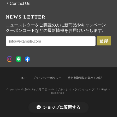
Contact Us
ストロベリーペッパージャム
2025/03/13
NEWS LETTER
ニュースレターをご購読の方に新商品やキャンペーン、
ストロベリーペッパージャムはコーヒーフェスで初めて選んだsalzさ
クーポンコードなどの最新情報をお届けいたします。
んのジャム。やっぱり美味しくて２個買ってよかったです☺︎
登録
ノエルジャム
2024/12/12
TOP
プライバシーポリシー
特定商取引法に基づく表記
本当にシュトーレンをそのままジャムにしたような美味しさでした。
また来年も販売してほしいです！
Copyright © 創作ジャム専門店 salz（ザルツ）オンラインショップ. All Rights
Reserved.
ショップに質問する
みかんと白ワインのジャム
2024/12/08