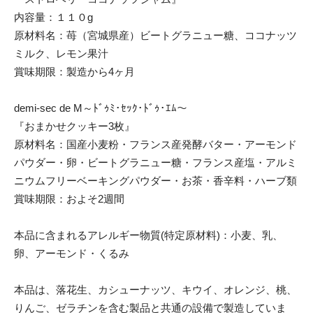
内容量：１１０g
原材料名：苺（宮城県産）ビートグラニュー糖、ココナッツ
ミルク、レモン果汁
賞味期限：製造から4ヶ月
demi-sec de M～ﾄﾞｩﾐ･ｾｯｸ･ﾄﾞｩ･ｴﾑ～
『おまかせクッキー3枚』
原材料名：国産小麦粉・フランス産発酵バター・アーモンド
パウダー・卵・ビートグラニュー糖・フランス産塩・アルミ
ニウムフリーベーキングパウダー・お茶・香辛料・ハーブ類
賞味期限：およそ2週間
本品に含まれるアレルギー物質(特定原材料)：小麦、乳、
卵、アーモンド・くるみ
本品は、落花生、カシューナッツ、キウイ、オレンジ、桃、
りんご、ゼラチンを含む製品と共通の設備で製造していま