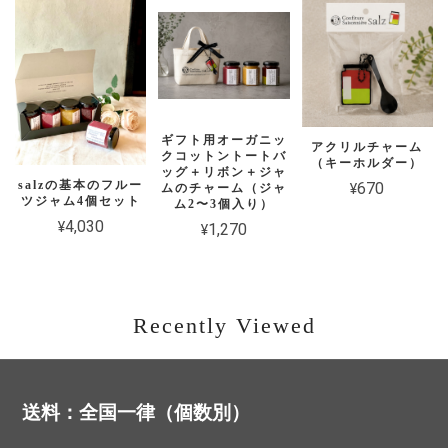
バナナパッションフルーツジャム
2026/03/18
ギフト用オーガニッ
アクリルチャーム
クコットントートバ
（キーホルダー）
ッグ＋リボン＋ジャ
salzの基本のフルー
¥670
ムのチャーム（ジャ
ツジャム4個セット
ム2〜3個入り）
¥4,030
¥1,270
パッションフルーツカード
2026/03/18
Recently Viewed
バナナパッションフルーツジャム
送料：全国一律（個数別）
2026/02/05