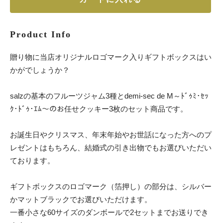
Product Info
贈り物に当店オリジナルロゴマーク入りギフトボックスはい
かがでしょうか？
salzの基本のフルーツジャム3種とdemi-sec de M～ﾄﾞｩﾐ･ｾｯ
ｸ･ﾄﾞｩ･ｴﾑ～のお任せクッキー3枚のセット商品です。
お誕生日やクリスマス、年末年始やお世話になった方へのプ
レゼントはもちろん、結婚式の引き出物でもお選びいただい
ております。
ギフトボックスのロゴマーク（箔押し）の部分は、シルバー
かマットブラックでお選びいただけます。
一番小さな60サイズのダンボールで2セットまでお送りでき