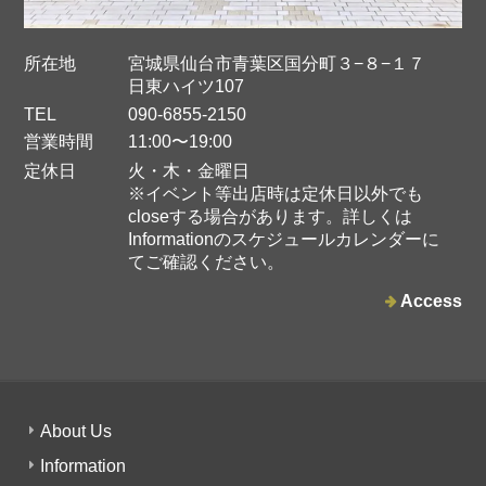
所在地
宮城県仙台市青葉区国分町３−８−１７
日東ハイツ107
TEL
090-6855-2150
ストロベリーペッパージャム
営業時間
11:00〜19:00
2025/05/13
定休日
火・木・金曜日
※イベント等出店時は定休日以外でも
closeする場合があります。詳しくは
Informationのスケジュールカレンダーに
てご確認ください。
レモンとキウイとミントのジャム
Access
2025/03/13
酸味があるものが苦手なのですがこのジャムは自分から好んでいただ
いています(^-^) ハード系のパンや、飲みにくい青汁に少し混ぜると美
味しい！
About Us
Information