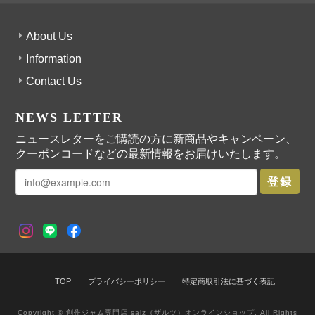
酸味があるものが苦手なのですがこのジャムは自分から好んでいただ
About Us
いています(^-^) ハード系のパンや、飲みにくい青汁に少し混ぜると美
Information
味しい！
Contact Us
NEWS LETTER
ストロベリーペッパージャム
ニュースレターをご購読の方に新商品やキャンペーン、
2025/03/13
クーポンコードなどの最新情報をお届けいたします。
登録
ストロベリーペッパージャムはコーヒーフェスで初めて選んだsalzさ
んのジャム。やっぱり美味しくて２個買ってよかったです☺︎
ノエルジャム
2024/12/12
TOP
プライバシーポリシー
特定商取引法に基づく表記
Copyright © 創作ジャム専門店 salz（ザルツ）オンラインショップ. All Rights