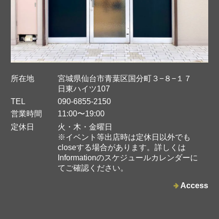
バナナパッションフルーツジャム
2025/05/13
所在地
宮城県仙台市青葉区国分町３−８−１７
日東ハイツ107
TEL
090-6855-2150
営業時間
11:00〜19:00
定休日
火・木・金曜日
ストロベリーペッパージャム
※イベント等出店時は定休日以外でも
2025/05/13
closeする場合があります。詳しくは
Informationのスケジュールカレンダーに
てご確認ください。
Access
レモンとキウイとミントのジャム
2025/03/13