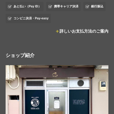
あと払い（Pay ID）
携帯キャリア決済
銀行振込
コンビニ決済・Pay-easy
プラムホワイトバルサミコジャム
詳しいお支払方法のご案内
2025/10/12
ショップ紹介
salzの基本のフルーツジャム2種とCHA YUANフレーバーティーバッグ2個のセット
箔押し（シルバー）
2025/05/14
タルトタタンジャム
2025/05/13