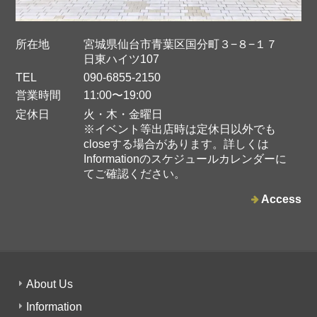
バナナパッションフルーツジャム
2025/05/13
所在地
宮城県仙台市青葉区国分町３−８−１７
日東ハイツ107
TEL
090-6855-2150
営業時間
11:00〜19:00
ストロベリーペッパージャム
定休日
火・木・金曜日
2025/05/13
※イベント等出店時は定休日以外でも
closeする場合があります。詳しくは
Informationのスケジュールカレンダーに
てご確認ください。
Access
レモンとキウイとミントのジャム
2025/03/13
酸味があるものが苦手なのですがこのジャムは自分から好んでいただ
About Us
いています(^-^) ハード系のパンや、飲みにくい青汁に少し混ぜると美
味しい！
Information