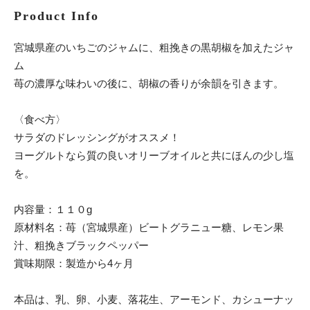
Product Info
宮城県産のいちごのジャムに、粗挽きの黒胡椒を加えたジャ
ム
苺の濃厚な味わいの後に、胡椒の香りが余韻を引きます。
〈食べ方〉
サラダのドレッシングがオススメ！
ヨーグルトなら質の良いオリーブオイルと共にほんの少し塩
を。
内容量：１１０g
原材料名：苺（宮城県産）ビートグラニュー糖、レモン果
汁、粗挽きブラックペッパー
賞味期限：製造から4ヶ月
本品は、乳、卵、小麦、落花生、アーモンド、カシューナッ