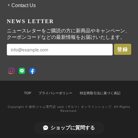
Contact Us
NEWS LETTER
ストロベリーペッパージャム
2025/03/13
ニュースレターをご購読の方に新商品やキャンペーン、
クーポンコードなどの最新情報をお届けいたします。
ストロベリーペッパージャムはコーヒーフェスで初めて選んだsalzさ
登録
んのジャム。やっぱり美味しくて２個買ってよかったです☺︎
ノエルジャム
2024/12/12
TOP
プライバシーポリシー
特定商取引法に基づく表記
本当にシュトーレンをそのままジャムにしたような美味しさでした。
Copyright © 創作ジャム専門店 salz（ザルツ）オンラインショップ. All Rights
Reserved.
また来年も販売してほしいです！
ショップに質問する